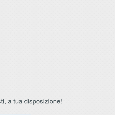
Per info e preno
Home
Chi Siamo
Naso
Orecchio
Appr
ti, a tua disposizione!