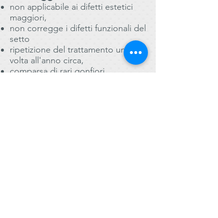
non applicabile ai difetti estetici
maggiori,
non corregge i difetti funzionali del
setto
ripetizione del trattamento una
volta all'anno circa,
comparsa di rari gonfiori,
ecchimosi ed arrossamenti.
In conclusione in trattamento
mediante rinofiller biocompatibili è
una valida alternativa alla
correzione chirurgica dei difetti
estetici minori del naso. In tutti gli
altri casi la Rinosettoplastica
rappresenta il trattamento di
elezione per la correzione delle
problematiche respiratorie ed
estetiche maggiori.