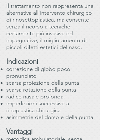
Il trattamento non rappresenta una
alternativa all'intervento chirurgico
di rinosettoplastica, ma consente
senza il ricorso a tecniche
certamente più invasive ed
impegnative, il miglioramento di
piccoli difetti estetici del naso.
Indicazioni
correzione di gibbo poco
pronunciato
scarsa proiezione della punta
scarsa rotazione della punta
radice nasale profonda,
imperfezioni successive a
rinoplastica chirurgica
asimmetrie del dorso e della punta
Vantaggi
metodica ambulatoriale, senza