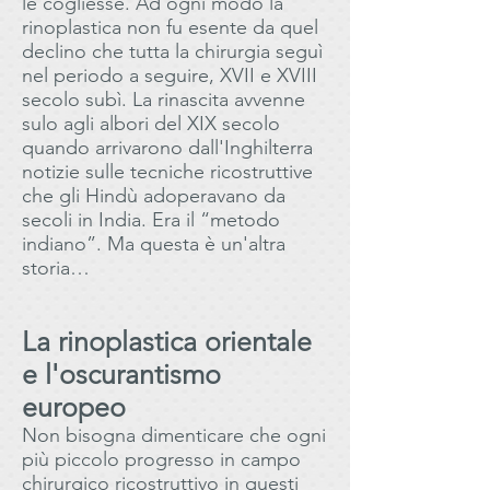
le cogliesse. Ad ogni modo la
rinoplastica non fu esente da quel
declino che tutta la chirurgia seguì
nel periodo a seguire, XVII e XVIII
secolo subì. La rinascita avvenne
sulo agli albori del XIX secolo
quando arrivarono dall'Inghilterra
notizie sulle tecniche ricostruttive
che gli Hindù adoperavano da
secoli in India. Era il “metodo
indiano”. Ma questa è un'altra
storia…
La rinoplastica orientale
e l'oscurantismo
europeo
Non bisogna dimenticare che ogni
più piccolo progresso in campo
chirurgico ricostruttivo in questi