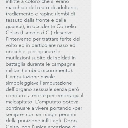
inflitte a coloro che si erano
macchiati del reato di adulterio,
tradiemento e rapine (lembi di
tessuto dalla fronte e dalle
guance), in occidente Cornelio
Celso (I secolo d.C.) descrive
l'intervento per trattare ferite del
volto ed in particolare naso ed
orecchie, per riparare le
mutilazioni subite dai soldati in
battaglia durante le campagne
militari (lembi di scorrimento).
L'amputazione nasale
simboleggiava l'amputazione
dell'organo sessuale senza però
condurre a morte per emorragia il
malcapitato. L'amputato poteva
continuare a vivere portando -per
sempre- con se i segni perenni
della punizione inflittagli. Dopo
Celso, con l'unica eccezione di