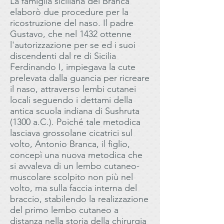
La famiglia siciliana dei Branca
elaborò due procedure per la
ricostruzione del naso. Il padre
Gustavo, che nel 1432 ottenne
l'autorizzazione per se ed i suoi
discendenti dal re di Sicilia
Ferdinando I, impiegava la cute
prelevata dalla guancia per ricreare
il naso, attraverso lembi cutanei
locali seguendo i dettami della
antica scuola indiana di Sushruta
(1300 a.C.). Poiché tale metodica
lasciava grossolane cicatrici sul
volto, Antonio Branca, il figlio,
concepì una nuova metodica che
si avvaleva di un lembo cutaneo-
muscolare scolpito non più nel
volto, ma sulla faccia interna del
braccio, stabilendo la realizzazione
del primo lembo cutaneo a
distanza nella storia della chirurgia