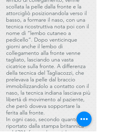
lembo di collegamento, venne
scollata la pelle dalla fronte e la
attorcigliò posizionandola verso il
basso, a formare il naso, con una
tecnica ricostruttiva nota poi con il
nome di “lembo cutaneo a
pedicello”. Dopo venticinque
giorni anche il lembo di
collegamento alla fronte venne
tagliato, lasciando una vasta
cicatrice sulla fronte. A differenza
della tecnica del Tagliacozzi, che
prelevava la pelle dal braccio
immobilizzandolo a contatto con il
naso, la tecnica indiana lasciava più
libertà di movimento al paziente,
che però doveva sopportare la
ferita alla fronte.
In ogni caso, secondo quanto
riportato dalla stampa britannica
nel 1794, furono le pratiche